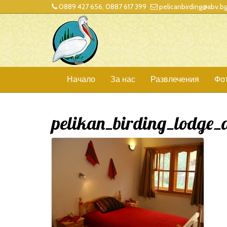
0889 427 656, 0887 617 399
pelicanbirding@abv.b
Начало
За нас
Развлечения
Фо
pelikan_birding_lodge