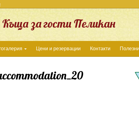
g
Къща за гости Пеликан
тогалерия
Цени и резервации
Контакти
Полезни
_accommodation_20