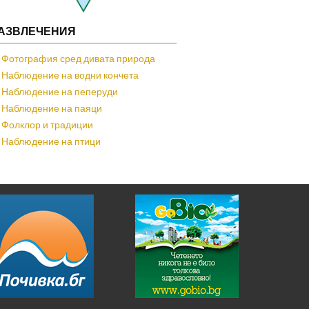
АЗВЛЕЧЕНИЯ
Фотография сред дивата природа
Наблюдение на водни кончета
Наблюдение на пеперуди
Наблюдение на паяци
Фолклор и традиции
Наблюдение на птици