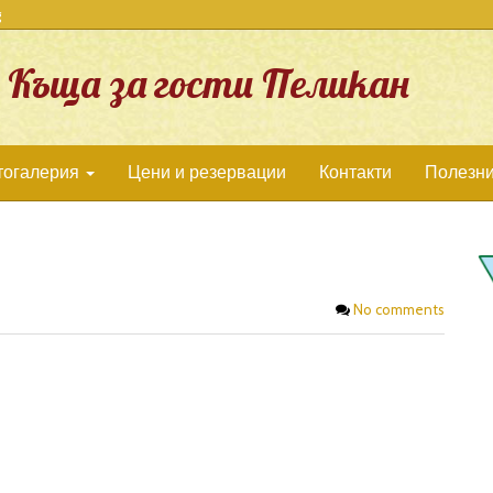
g
Къща за гости Пеликан
тогалерия
Цени и резервации
Контакти
Полезни
No comments