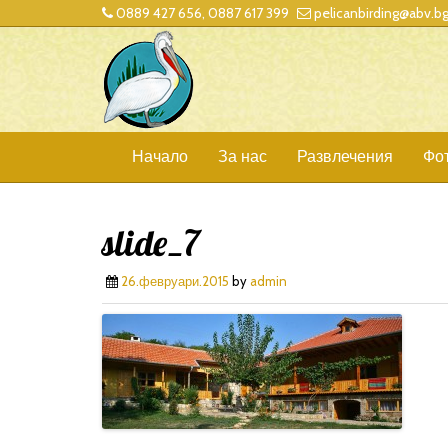
0889 427 656, 0887 617 399
pelicanbirding@abv.b
Начало
За нас
Развлечения
Фо
slide_7
26.февруари.2015
by
admin