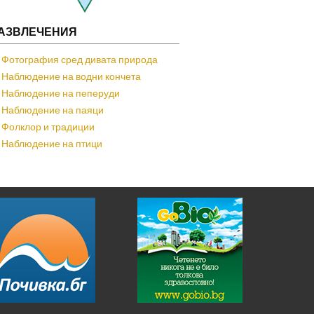
АЗВЛЕЧЕНИЯ
Фотография сред дивата природа
Наблюдение на водни кончета
Наблюдение на пеперуди
Наблюдение на паяци
Фолклор и традиции
Наблюдение на птици