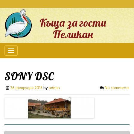
Къща за гости
Пеликан
SONY DSC
26.февруари.2015
by
admin
No comments