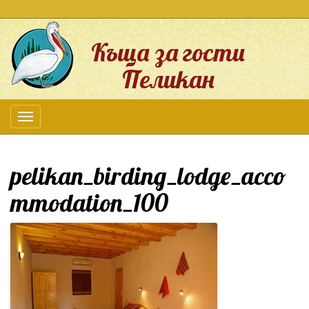
Къща за гости
Пеликан
pelikan_birding_lodge_acco
mmodation_100