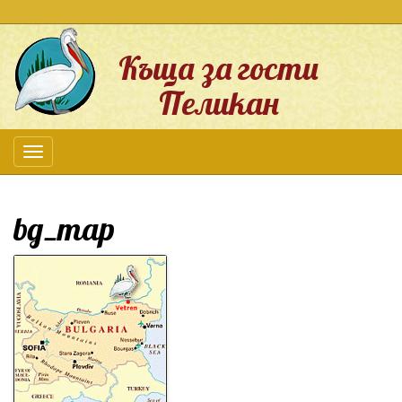
Къща за гости
Пеликан
bg_map